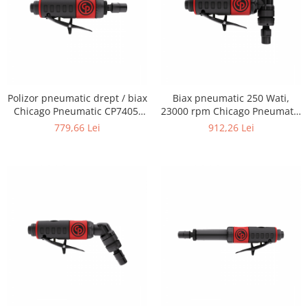
Polizor pneumatic drept / biax
Biax pneumatic 250 Wati,
Chicago Pneumatic CP7405,
23000 rpm Chicago Pneumatic
250 W, 28.000 rpm, pensetă 6
CP7406
779,66 Lei
912,26 Lei
mm