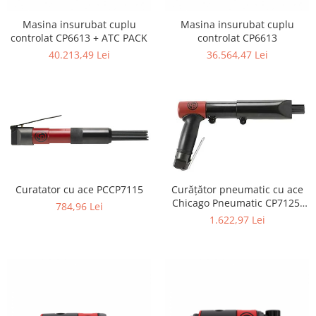
Masina insurubat cuplu
Masina insurubat cuplu
controlat CP6613 + ATC PACK
controlat CP6613
40.213,49 Lei
36.564,47 Lei
Curatator cu ace PCCP7115
Curățător pneumatic cu ace
Chicago Pneumatic CP7125,
784,96 Lei
needle scaler profesional, 2
1.622,97 Lei
seturi de ace