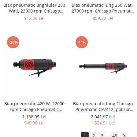
Biax pneumatic unghiular 250
Biax pneumatic lung 250 Wati,
Wati, 23000 rpm Chicago
27000 rpm Chicago Pneumatic
Pneumatic CP7408
CP7410
912,26 Lei
859,22 Lei
-20%
-11%
Biax pneumatic 420 W, 22000
Biax pneumatic lung Chicago
rpm Chicago Pneumatic
Pneumatic CP7412, polizor
CP7411
drept profesional, pensetă 6
1.188,05 Lei
2.041,97 Lei
mm, 22.000 rpm, 420 W
949,38 Lei
1.824,51 Lei
1
2
3
48
...