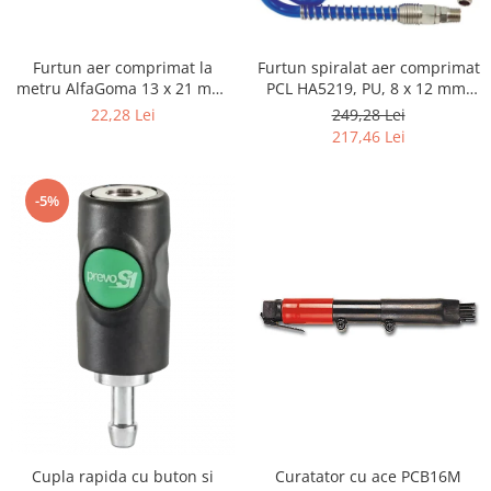
Biaxuri pneumatice
Bormasini pneumatice
Chei pneumatice cu impact
Furtun aer comprimat la
Furtun spiralat aer comprimat
metru AlfaGoma 13 x 21 mm,
Ciocane daltuitoare pneumatice
PCL HA5219, PU, 8 x 12 mm,
20 bar, rezistent la abraziune
10 m, filet 1/4" BSP
22,28 Lei
249,28 Lei
Clesti pneumatici
217,46 Lei
Compactoare pneumatice
Curatatoare cu ace
-5%
Masini de filetat
Masini de insurubat cu clichet
Motoare pneumatice
Pistoale de umflat roti
Pistoale de vopsit
Polizoare drepte
Polizoare unghiulare pneumatice
Polizoare verticale
Scule speciale
Slefuitoare pneumatice
Curatator cu ace PCB16M
Cupla rapida cu buton si
Surubelnite pneumatice