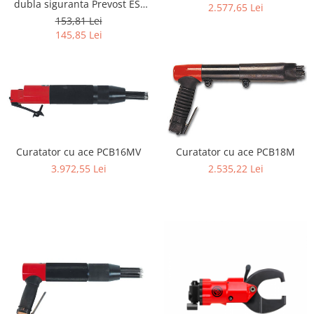
dubla siguranta Prevost ESI
2.577,65 Lei
Tăiere și nituire pneumatică
071810, pentru furtun Ø 10
153,81 Lei
mm
145,85 Lei
Curatator cu ace PCB16MV
Curatator cu ace PCB18M
3.972,55 Lei
2.535,22 Lei