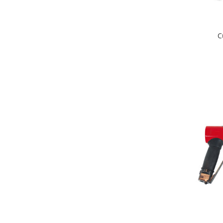
Slefuitoare pneumatice
Surubelnite pneumatice
Tăiere și nituire pneumatică
C
Hidraulice
Cricuri hidraulice pentru service-
uri auto si vulcanizari
Cricuri pentru autovehicule grele
Cricuri pneumatico-hidraulice
Dispozitive indreptat caroserii
Prese hidraulice
Stative sustinere ( capre)
Echipamente service auto si
vulcanizari
Mașini de dejantat profesionale
Dispozitive de dejantat
Masini de echilibrat roti
profesionale