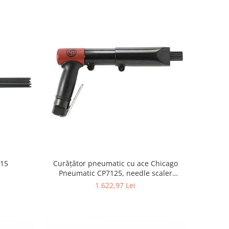
115
Curățător pneumatic cu ace Chicago
Pneumatic CP7125, needle scaler
profesional, 2 seturi de ace
1.622,97 Lei