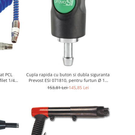
at PCL
Cupla rapida cu buton si dubla siguranta
ilet 1/4"
Prevost ESI 071810, pentru furtun Ø 10
mm
153,81 Lei
145,85 Lei