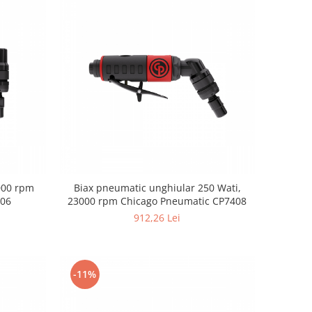
000 rpm
Biax pneumatic unghiular 250 Wati,
406
23000 rpm Chicago Pneumatic CP7408
912,26 Lei
-11%