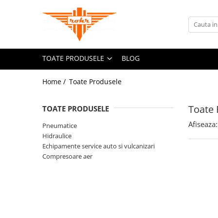
Toate Produsele
Pneumatice
TOATE PRODUSELE
BLOG
Accesorii retele pneumatice
Adaptori
Home /
Toate Produsele
Cuple rapide pneumatice
Furtunuri pneumatice
Toate 
TOATE PRODUSELE
Grupuri FRL
Afiseaza:
Pneumatice
Nipluri rapide
Hidraulice
Pistoale de suflat aer
Echipamente service auto si vulcanizari
Accesorii scule pneumatice
Compresoare aer
Echilibroare de greutate
Lame pentru clesti pneumatici
Talpi de slefuit
Tubulare de impact