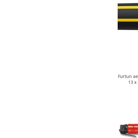
Scule pneumatice
Biaxuri pneumatice
Bormasini pneumatice
Chei pneumatice cu impact
Ciocane daltuitoare pneumatice
Clesti pneumatici
Compactoare pneumatice
Curatatoare cu ace
Masini de filetat
Masini de insurubat cu clichet
Furtun a
13 x
Motoare pneumatice
Pistoale de umflat roti
Pistoale de vopsit
Polizoare drepte
Polizoare unghiulare pneumatice
Polizoare verticale
Scule speciale