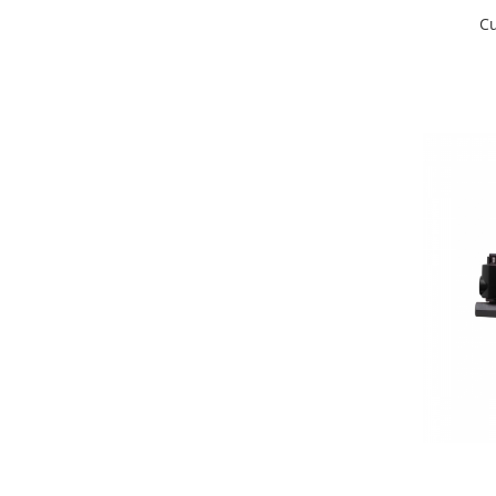
Cu
Masini de indreptat si roluit jante
profesionale
Compresoare aer
Compresoare cu piston