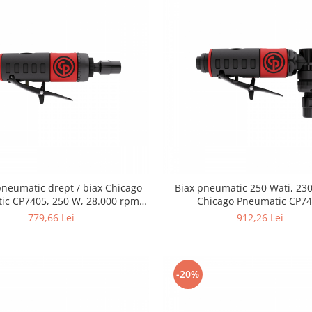
pneumatic drept / biax Chicago
Biax pneumatic 250 Wati, 23
ic CP7405, 250 W, 28.000 rpm,
Chicago Pneumatic CP7
pensetă 6 mm
779,66 Lei
912,26 Lei
-20%