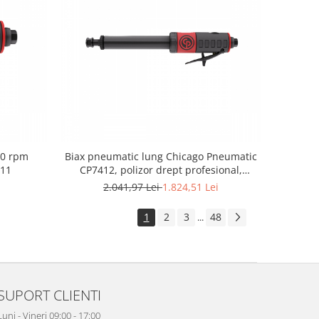
00 rpm
Biax pneumatic lung Chicago Pneumatic
411
CP7412, polizor drept profesional,
pensetă 6 mm, 22.000 rpm, 420 W
i
2.041,97 Lei
1.824,51 Lei
1
2
3
48
...
SUPORT CLIENTI
Luni - Vineri 09:00 - 17:00