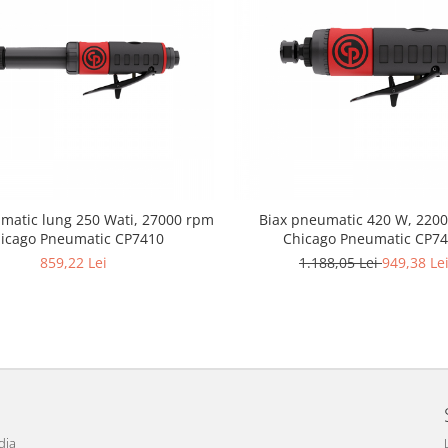
matic lung 250 Wati, 27000 rpm
Biax pneumatic 420 W, 220
icago Pneumatic CP7410
Chicago Pneumatic CP7
859,22 Lei
1.188,05 Lei
949,38 Le
dia