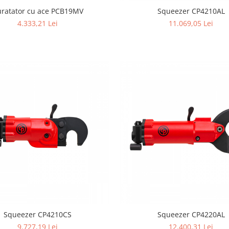
ratator cu ace PCB19MV
Squeezer CP4210AL
4.333,21 Lei
11.069,05 Lei
Squeezer CP4210CS
Squeezer CP4220AL
9.727,19 Lei
12.400,31 Lei