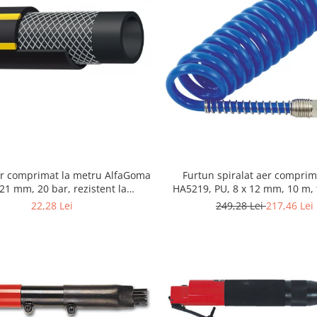
Furtun spiralat aer comprim
er comprimat la metru AlfaGoma
HA5219, PU, 8 x 12 mm, 10 m, f
 21 mm, 20 bar, rezistent la
BSP
abraziune
249,28 Lei
217,46 Lei
22,28 Lei